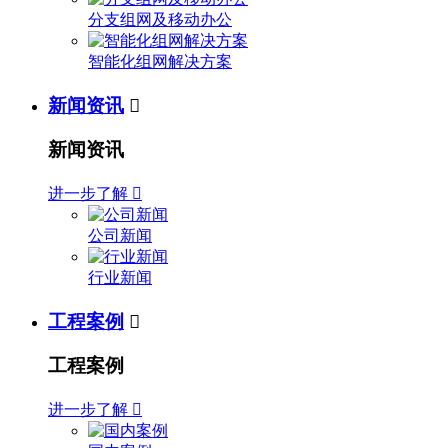
分支组网及移动办公
智能化组网解决方案
新闻资讯

新闻资讯
进一步了解

公司新闻
行业新闻
工程案例

工程案例
进一步了解
