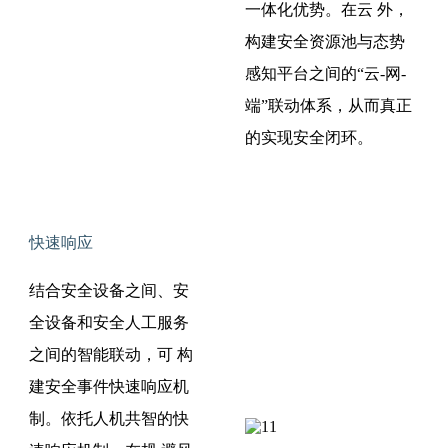
一体化优势。在云 外，
构建安全资源池与态势
感知平台之间的“云-网-
端”联动体系，从而真正
的实现安全闭环。
快速响应
结合安全设备之间、安
全设备和安全人工服务
之间的智能联动，可 构
建安全事件快速响应机
制。依托人机共智的快