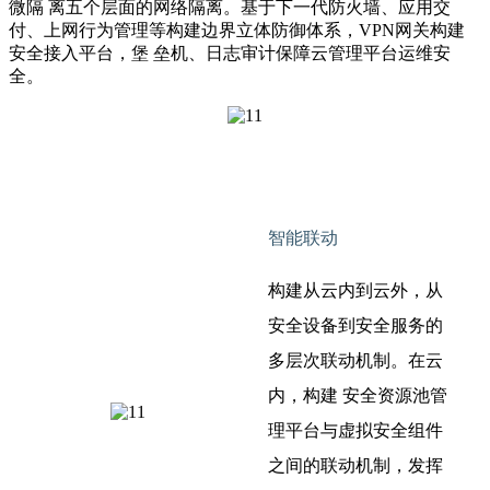
微隔 离五个层面的网络隔离。基于下一代防火墙、应用交
付、上网行为管理等构建边界立体防御体系，VPN网关构建
安全接入平台，堡 垒机、日志审计保障云管理平台运维安
全。
智能联动
构建从云内到云外，从
安全设备到安全服务的
多层次联动机制。在云
内，构建 安全资源池管
理平台与虚拟安全组件
之间的联动机制，发挥